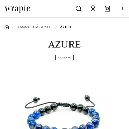
Prejsť
na
obsah
Nákupn
Hľadať
Prihlásenie
DOMOV
/
DÁMSKE NÁRAMKY
/
AZURE
košík
AZURE
NOVINKA