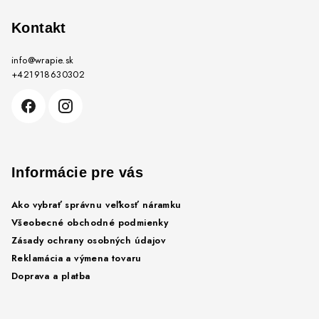
á
p
Kontakt
ä
info
@
wrapie.sk
t
+421918630302
i
e
Informácie pre vás
Ako vybrať správnu veľkosť náramku
Všeobecné obchodné podmienky
Zásady ochrany osobných údajov
Reklamácia a výmena tovaru
Doprava a platba