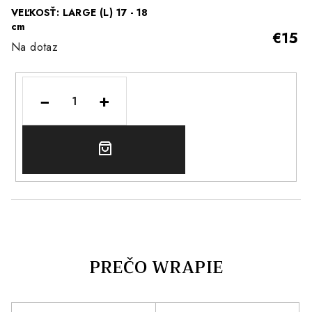
VEĽKOSŤ: LARGE (L) 17 - 18
cm
€15
Na dotaz
−
+
DO
KOŠÍKA