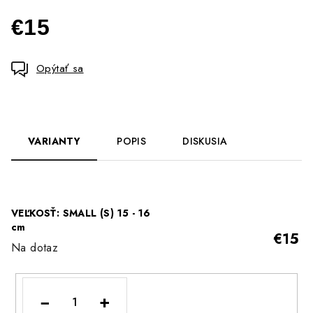
€15
Jednotková
cena:
Opýtať sa
VARIANTY
POPIS
DISKUSIA
VEĽKOSŤ: SMALL (S) 15 - 16
cm
€15
Na dotaz
−
+