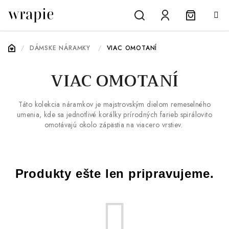
Prejsť
na
obsah
Nákupn
Hľadať
Prihlásenie
DOMOV
/
DÁMSKE NÁRAMKY
/
VIAC OMOTANÍ
košík
VIAC OMOTANÍ
Táto kolekcia náramkov je majstrovským dielom remeselného
umenia, kde sa jednotlivé korálky prírodných farieb spirálovito
omotávajú okolo zápästia na viacero vrstiev.
Produkty ešte len pripravujeme.