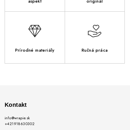
aspekt
originál
Prírodné materiály
Ručná práca
Z
á
p
Kontakt
ä
info
@
wrapie.sk
t
+421918630302
i