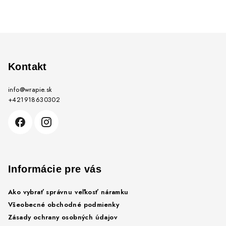
Z
á
p
Kontakt
ä
info
@
wrapie.sk
t
+421918630302
i
e
Informácie pre vás
Ako vybrať správnu veľkosť náramku
Všeobecné obchodné podmienky
Zásady ochrany osobných údajov