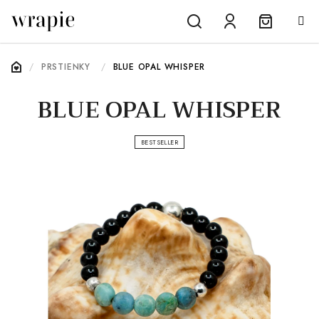
Prejsť
na
obsah
Nákupn
Hľadať
Prihlásenie
DOMOV
/
PRSTIENKY
/
BLUE OPAL WHISPER
košík
BLUE OPAL WHISPER
BESTSELLER