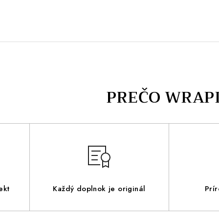
ekt
Každý doplnok je originál
Prí