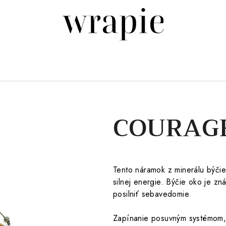
COURAG
Tento náramok z minerálu býči
silnej energie. Býčie oko je z
posilniť sebavedomie.
Zapínanie posuvným systémom, 