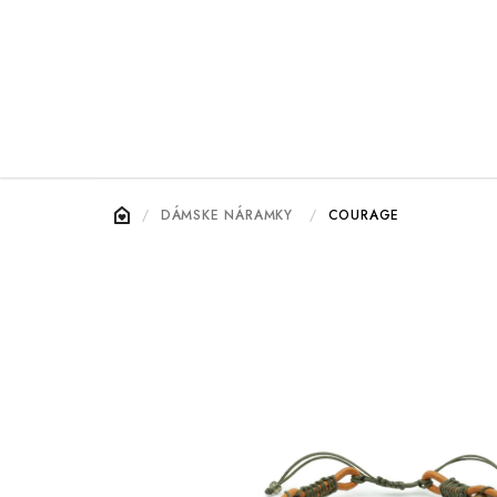
Prejsť
na
obsah
DOMOV
/
DÁMSKE NÁRAMKY
/
COURAGE