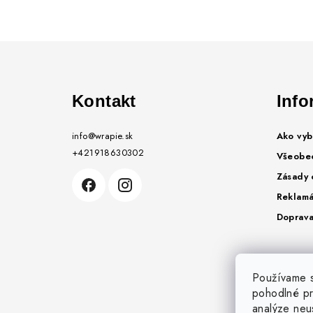
Z
á
Kontakt
Info
p
ä
info
@
wrapie.sk
Ako vyb
+421918630302
t
Všeobe
Zásady 
i
Reklamá
e
Doprava
Používame s
pohodlné pr
analýze neus