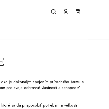
Hľadať
Prihlásenie
Nákupný
košík
E
e oko je dokonalým spojením prírodného šarmu a
náme pre svoje ochranné vlastnosti a schopnosť
ktoré sa dá prispôsobiť potrebám a veľkosti