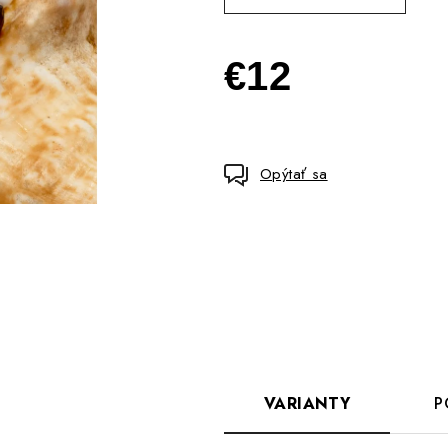
€12
Jednotková
cena:
Opýtať sa
VARIANTY
P