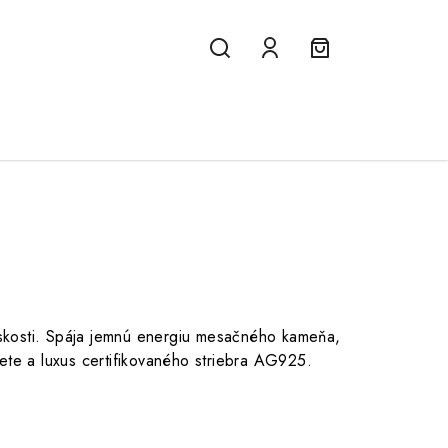
Hľadať
Prihlásenie
Nákupný
košík
skosti. Spája jemnú energiu mesačného kameňa,
lete a luxus certifikovaného striebra AG925.