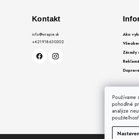
á
Kontakt
Info
p
ä
info
@
wrapie.sk
Ako vyb
+421918630302
t
Všeobe
Zásady 
i
Reklamá
e
Doprava
Používame s
pohodlné pr
analýze neus
použiteľnos
Nastaven