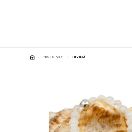
Prejsť
na
obsah
DOMOV
/
PRSTIENKY
/
DIVINA