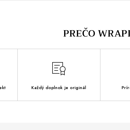
ekt
Každý doplnok je originál
Prí