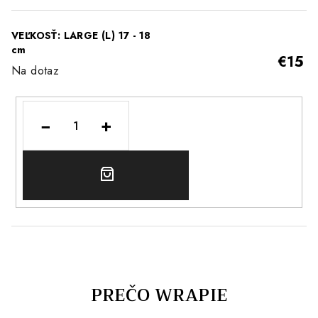
VEĽKOSŤ: LARGE (L) 17 - 18
cm
€15
Na dotaz
−
+
DO
KOŠÍKA