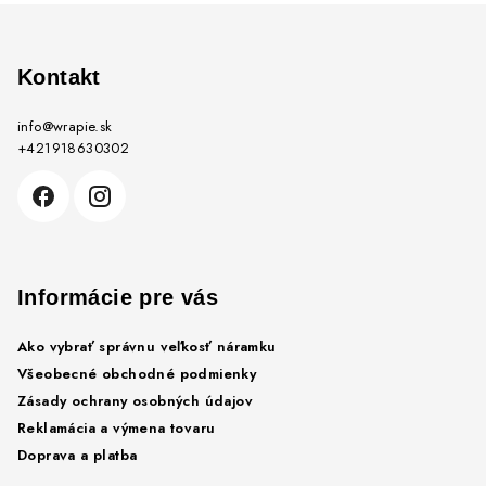
Z
á
p
Kontakt
ä
info
@
wrapie.sk
t
+421918630302
i
e
Informácie pre vás
Ako vybrať správnu veľkosť náramku
Všeobecné obchodné podmienky
Zásady ochrany osobných údajov
Reklamácia a výmena tovaru
Doprava a platba