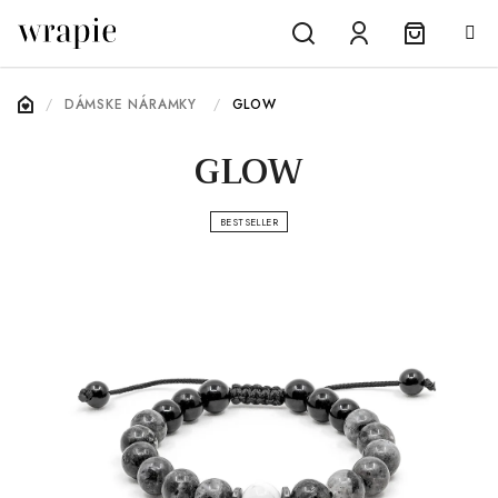
Prejsť
na
obsah
Nákupn
Hľadať
Prihlásenie
DOMOV
/
DÁMSKE NÁRAMKY
/
GLOW
košík
GLOW
BESTSELLER