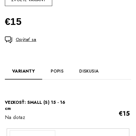
€15
Jednotková
cena:
Opýtať sa
VARIANTY
POPIS
DISKUSIA
VEĽKOSŤ: SMALL (S) 15 - 16
cm
€15
Na dotaz