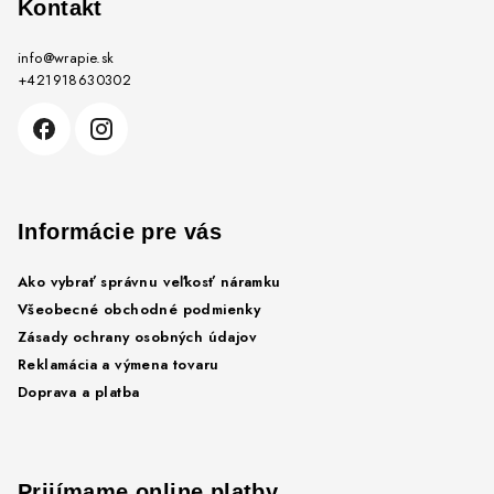
p
Kontakt
ä
info
@
wrapie.sk
t
+421918630302
i
e
Informácie pre vás
Ako vybrať správnu veľkosť náramku
Všeobecné obchodné podmienky
Zásady ochrany osobných údajov
Reklamácia a výmena tovaru
Doprava a platba
Prijímame online platby