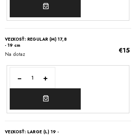
DO
KOŠÍKA
VEĽKOSŤ: REGULAR (M) 17,8
- 19 cm
€15
Na dotaz
−
+
DO
KOŠÍKA
VEĽKOSŤ: LARGE (L) 19 -