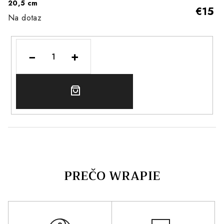
20,5 cm
€15
Na dotaz
−
+
DO
KOŠÍKA