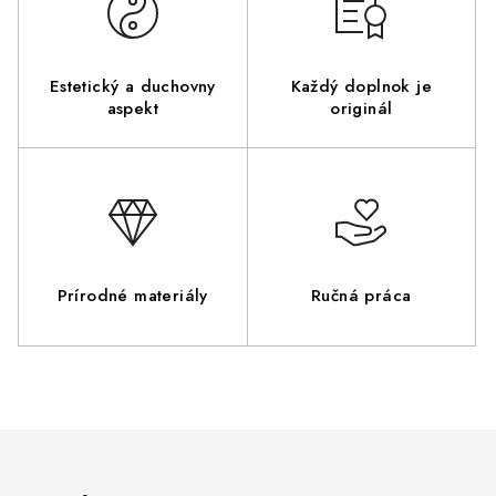
Estetický a duchovny
Každý doplnok je
aspekt
originál
Prírodné materiály
Ručná práca
Z
á