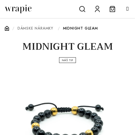
Prejsť
na
obsah
Nákupn
Hľadať
Prihlásenie
DOMOV
/
DÁMSKE NÁRAMKY
/
MIDNIGHT GLEAM
košík
MIDNIGHT GLEAM
NÁŠ TIP