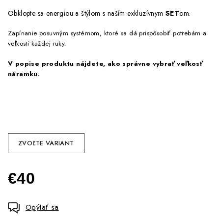
Obklopte sa energiou a štýlom s naším exkluzívnym
SET
om.
Zapínanie posuvným systémom, ktoré sa dá prispôsobiť potrebám a
veľkosti každej ruky.
V popise produktu nájdete, ako správne vybrať veľkosť
náramku.
ZVOĽTE VARIANT
€40
Jednotková
cena:
Opýtať sa