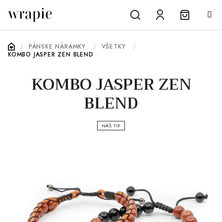
Prejsť
na
obsah
Nákupn
Hľadať
Prihlásenie
DOMOV
/
PÁNSKE NÁRAMKY
/
VŠETKY
/
KOMBO JASPER ZEN BLEND
košík
KOMBO JASPER ZEN
BLEND
NÁŠ TIP