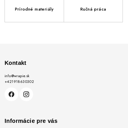
Prírodné materiály
Ručná práca
Z
á
p
Kontakt
ä
info
@
wrapie.sk
t
+421918630302
i
e
Informácie pre vás